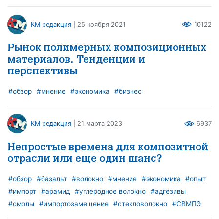
КМ редакция
| 25 ноября 2021
10122
Рынок полимерных композиционных
материалов. Тенденции и
перспективы
#обзор
#мнение
#экономика
#бизнес
КМ редакция
| 21 марта 2023
6937
Непростые времена для композитной
отрасли или еще один шанс?
#обзор
#базальт
#волокно
#мнение
#экономика
#опыт
#импорт
#арамид
#углеродное волокно
#адгезивы
#смолы
#импортозамещение
#стекловолокно
#СВМПЭ