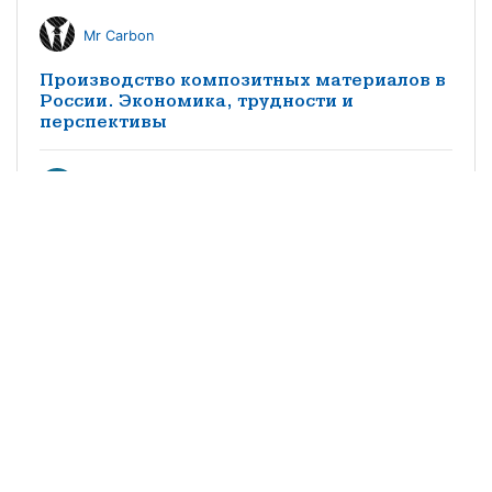
Mr Carbon
Производство композитных материалов в
России. Экономика, трудности и
перспективы
КМ редакция
Особенности импортозамещения
заполнителей трехслойных конструкций
из композитных материалов в
судостроении
©2021 научно-популярный журнал
«Композитный мир»