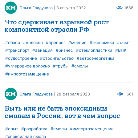
Ольга Гладунова
| 3 августа 2022
1688
Что сдерживает взрывной рост
композитной отрасли РФ
#обзор
#волокно
#препрег
#мнение
#экономика
#опыт
#транспорт
#авиация
#бизнес
#стеклопластики
#ВПК
#судостроение
#строительство
#ветроэнергетика
#углеродное волокно
#трубы
#смолы
#импортозамещение
Ольга Гладунова
| 28 февраля 2023
1661
Быть или не быть эпоксидным
смолам в России, вот в чем вопрос
#опыт
#разработка
#смолы
#импортозамещение
#эпоксидная смола