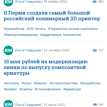
Ольга Гладунова
| 16 ноября 2022
160
В Перми создали самый большой
российский полимерный 3D принтер
#разработка
#3D-печать
#термопластичные композиты
#импортозамещение
#аддитивные технологии
Ольга Гладунова
| 20 октября 2022
127
15 млн рублей на модернизацию
линии по выпуску композитной
арматуры
#волокно
#опыт
#бизнес
#стеклопластики
#разработка
#ровинг
#смолы
#стекловолокно
#арматура
Ольга Гладунова
| 25 июля 2022
191