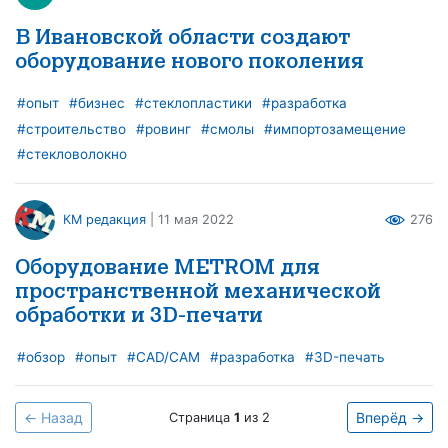
В Ивановской области создают
оборудование нового поколения
#опыт
#бизнес
#стеклопластики
#разработка
#строительство
#ровинг
#смолы
#импортозамещение
#стекловолокно
КМ редакция
| 11 мая 2022
276
Оборудование METROM для
пространственной механической
обработки и 3D-печати
#обзор
#опыт
#CAD/CAM
#разработка
#3D-печать
← Назад
Вперёд →
Страница
1
из 2