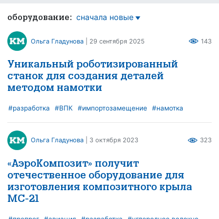
сначала новые
оборудование:
Ольга Гладунова
| 29 сентября 2025
143
Уникальный роботизированный
станок для создания деталей
методом намотки
#разработка
#ВПК
#импортозамещение
#намотка
Ольга Гладунова
| 3 октября 2023
323
«АэроКомпозит» получит
отечественное оборудование для
изготовления композитного крыла
МС-21
#препрег
#авиация
#разработка
#углеродное волокно