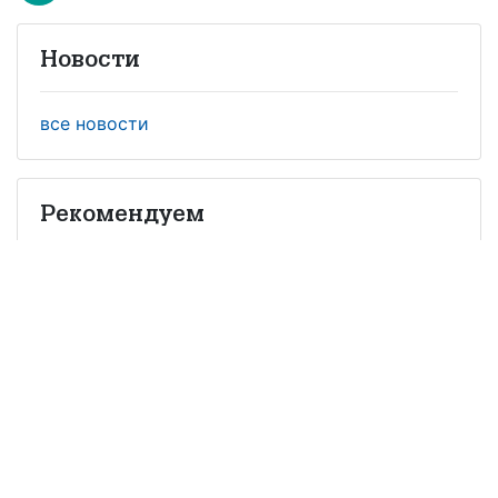
Новости
все новости
Рекомендуем
КМ редакция
Почему базальтовые непрерывные
волокна станут основой производства
армирующих и композиционных
материалов в 21 веке
Mr Carbon