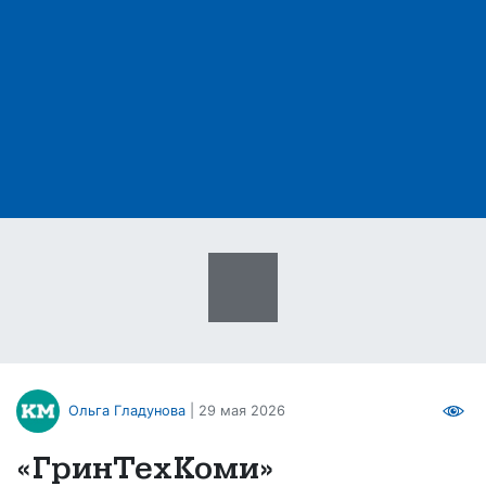
Ольга Гладунова
| 29 мая 2026
«ГринТехКоми»