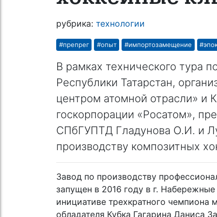
рубрика:
технологии
#препрег
#опыт
#импортозамещение
#эпо
В рамках технического тура 
Республики Татарстан, орга
центром атомной отрасли» и 
госкорпорации «Росатом», пр
СПбГУПТД Гладунова О.И. и Лу
производству композитных х
Завод по производству профессион
запущен в 2016 году в г. Набережные
инициативе трехкратного чемпиона м
обладателя Кубка Гагарина Даниса З