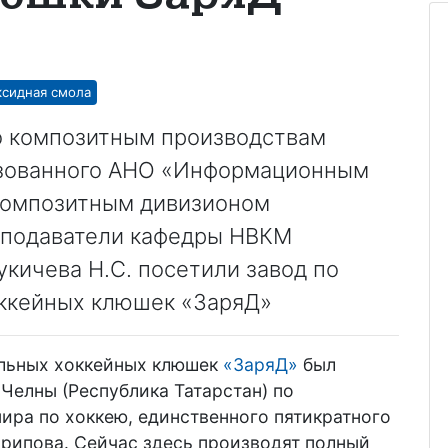
ксидная смола
по композитным производствам
низованного АНО «Информационным
Композитным дивизионом
еподаватели кафедры НВКМ
кичева Н.С. посетили завод по
оккейных клюшек «ЗаряД»
альных хоккейных клюшек
«ЗаряД»
был
 Челны (Республика Татарстан) по
ира по хоккею, единственного пятикратного
арипова. Сейчас здесь производят полный