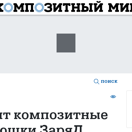
поиск
ят композитные
люшки ЗаряД