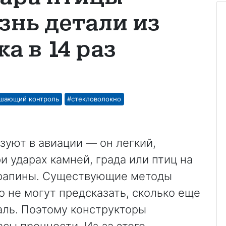
знь детали из
а в 14 раз
шающий контроль
#стекловолокно
зуют в авиации — он легкий,
и ударах камней, града или птиц на
арапины. Существующие методы
о не могут предсказать, сколько еще
ль. Поэтому конструкторы
сы прочности. Из‑за этого