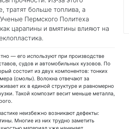
, тратят больше топлива, а
 Ученые Пермского Политеха
как царапины и вмятины влияют на
еклопластика.
стно — его используют при производстве
тавов, судов и автомобильных кузовов. По
орый состоит из двух компонентов: тонких
мера (смолы). Волокна отвечают за
рживает их в единой структуре и равномерно
узки. Такой композит весит меньше металла,
рого.
ластике неизбежно возникают дефекты:
тины. Многие из них трудно заметить
рхностью материал уже начинает