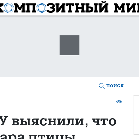
поиск
 выяснили, что
дара птицы