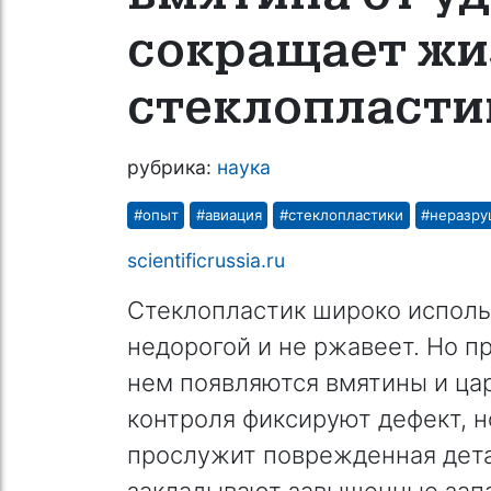
сокращает жи
стеклопластик
рубрика:
наука
#опыт
#авиация
#стеклопластики
#неразру
scientificrussia.ru
Стеклопластик широко исполь
недорогой и не ржавеет. Но пр
нем появляются вмятины и ц
контроля фиксируют дефект, н
прослужит поврежденная дета
закладывают завышенные запа