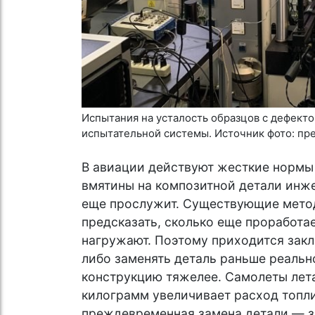
Испытания на усталость образцов с дефект
испытательной системы. Источник фото: п
В авиации действуют жесткие нормы
вмятины на композитной детали инже
еще прослужит. Существующие метод
предсказать, сколько еще проработае
нагружают. Поэтому приходится зак
либо заменять деталь раньше реальн
конструкцию тяжелее. Самолеты лет
килограмм увеличивает расход топли
преждевременная замена детали — з