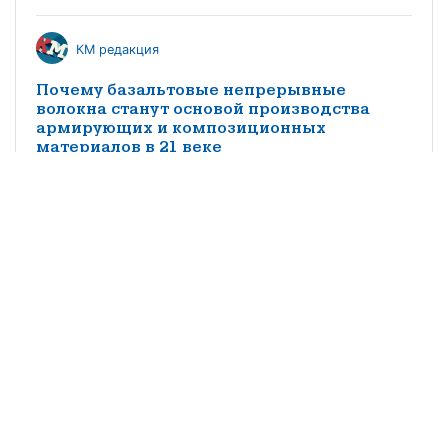
КМ редакция
Почему базальтовые непрерывные
волокна станут основой производства
армирующих и композиционных
материалов в 21 веке
Mr Carbon
Производство композитных материалов в
России. Экономика, трудности и
перспективы
КМ редакция
Особенности импортозамещения
заполнителей трехслойных конструкций
из композитных материалов в
судостроении