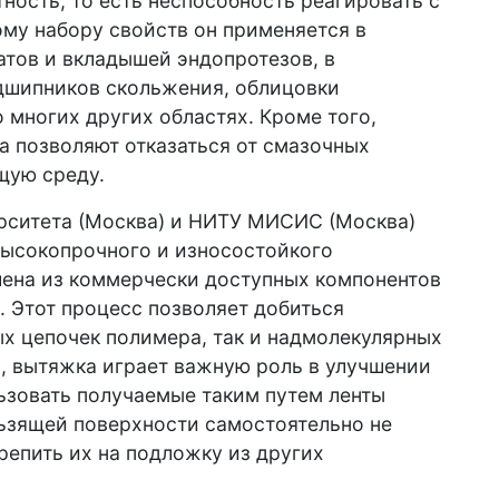
ность, то есть неспособность реагировать с
му набору свойств он применяется в
тов и вкладышей эндопротезов, в
дшипников скольжения, облицовки
 многих других областях. Кроме того,
а позволяют отказаться от смазочных
щую среду.
ерситета (Москва) и НИТУ МИСИС (Москва)
высокопрочного и износостойкого
ена из коммерчески доступных компонентов
 Этот процесс позволяет добиться
х цепочек полимера, так и надмолекулярных
я, вытяжка играет важную роль в улучшении
ьзовать получаемые таким путем ленты
ьзящей поверхности самостоятельно не
репить их на подложку из других