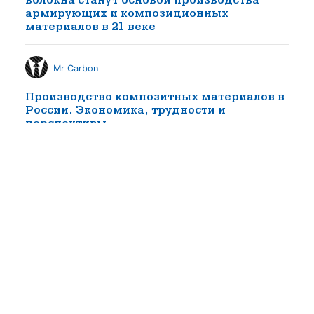
армирующих и композиционных
материалов в 21 веке
Mr Carbon
Производство композитных материалов в
России. Экономика, трудности и
перспективы
КМ редакция
Особенности импортозамещения
заполнителей трехслойных конструкций
из композитных материалов в
судостроении
©2021 научно-популярный журнал
«Композитный мир»