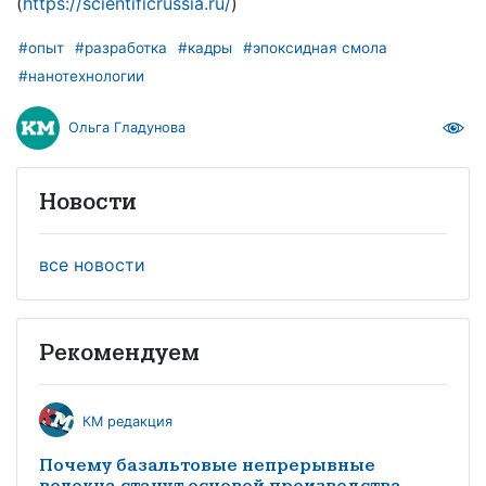
(
https://scientificrussia.ru/
)
#опыт
#разработка
#кадры
#эпоксидная смола
#нанотехнологии
Ольга Гладунова
Новости
все новости
Рекомендуем
КМ редакция
Почему базальтовые непрерывные
волокна станут основой производства