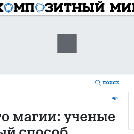
поиск
го магии: ученые
ый способ