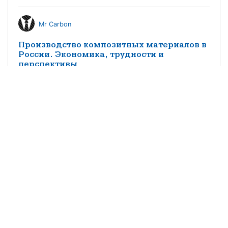
Mr Carbon
Производство композитных материалов в
России. Экономика, трудности и
перспективы
КМ редакция
Особенности импортозамещения
заполнителей трехслойных конструкций
из композитных материалов в
судостроении
©2021 научно-популярный журнал
«Композитный мир»