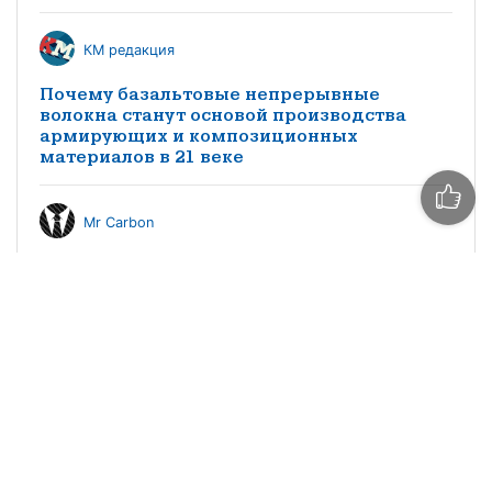
КМ редакция
Почему базальтовые непрерывные
волокна станут основой производства
армирующих и композиционных
материалов в 21 веке
Mr Carbon
Производство композитных материалов в
России. Экономика, трудности и
перспективы
КМ редакция
Особенности импортозамещения
заполнителей трехслойных конструкций
из композитных материалов в
судостроении