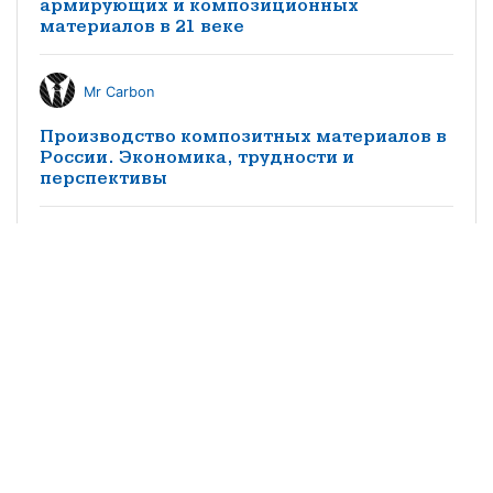
армирующих и композиционных
материалов в 21 веке
Mr Carbon
Производство композитных материалов в
России. Экономика, трудности и
перспективы
КМ редакция
Особенности импортозамещения
заполнителей трехслойных конструкций
из композитных материалов в
судостроении
©2021 научно-популярный журнал
«Композитный мир»