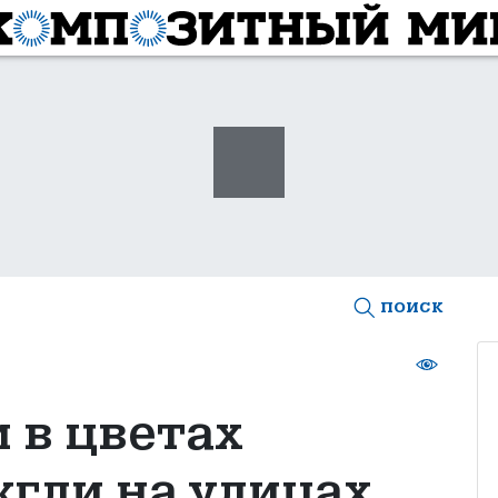
поиск
 в цветах
жгли на улицах