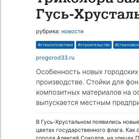
Гусь-Хрустал
рубрика:
новости
#стеклопластики
#строительство
#стекловол
progorod33.ru
Особенность новых городских 
производстве. Стойки для фо
композитных материалов на ос
выпускается местным предпри
В Гусь-Хрустальном появились новые
цветах государственного флага. Как 
города Алексей Соколов, на улицах 