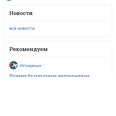
Новости
все новости
Рекомендуем
КМ редакция
Почему базальтовые непрерывные
волокна станут основой производства
армирующих и композиционных
материалов в 21 веке
Mr Carbon