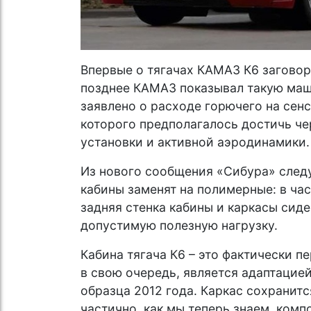
Впервые о тягачах КАМАЗ К6 заговор
позднее КАМАЗ показывал такую маши
заявлено о расходе горючего на сенс
которого предполагалось достичь ч
установки и активной аэродинамики.
Из нового сообщения «Сибура» следу
кабины заменят на полимерные: в ча
задняя стенка кабины и каркасы сиде
допустимую полезную нагрузку.
Кабина тягача К6 – это фактически п
в свою очередь, является адаптацие
образца 2012 года. Каркас сохранитс
частично, как мы теперь знаем, ком