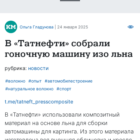
Ольга Гладунова
| 24 января 2025
В «Татнефти» собрали
гоночную машину изо льна
рубрика:
новости
#волокно
#опыт
#автомобилестроение
#натуральное волокно
#спорт
t.me/tatneft_presscomposite
В «Татнефти» использовали композитный
материал на основе льна для сборки
автомашины для картинга. Из этого материала
изготовлена вся внешняя облицовка и кресло