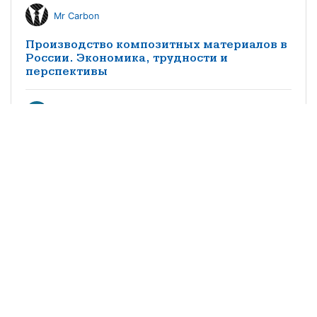
Mr Carbon
Производство композитных материалов в
России. Экономика, трудности и
перспективы
КМ редакция
Особенности импортозамещения
заполнителей трехслойных конструкций
из композитных материалов в
судостроении
©2021 научно-популярный журнал
«Композитный мир»