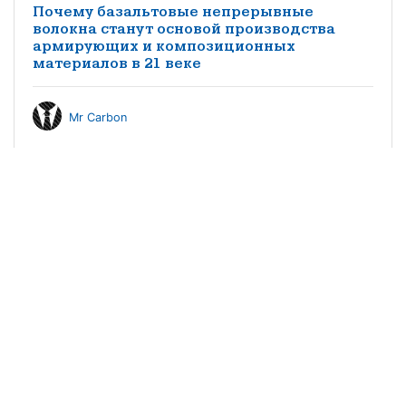
Почему базальтовые непрерывные
волокна станут основой производства
армирующих и композиционных
материалов в 21 веке
Mr Carbon
Производство композитных материалов в
России. Экономика, трудности и
перспективы
КМ редакция
Особенности импортозамещения
заполнителей трехслойных конструкций
из композитных материалов в
судостроении
©2021 научно-популярный журнал