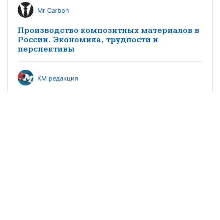
Mr Carbon
Производство композитных материалов в
России. Экономика, трудности и
перспективы
КМ редакция
Особенности импортозамещения
заполнителей трехслойных конструкций
из композитных материалов в
судостроении
©2021 научно-популярный журнал
«Композитный мир»