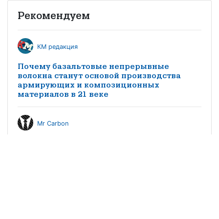
Рекомендуем
КМ редакция
Почему базальтовые непрерывные
волокна станут основой производства
армирующих и композиционных
материалов в 21 веке
Mr Carbon
Производство композитных материалов в
России. Экономика, трудности и
перспективы
КМ редакция
Особенности импортозамещения