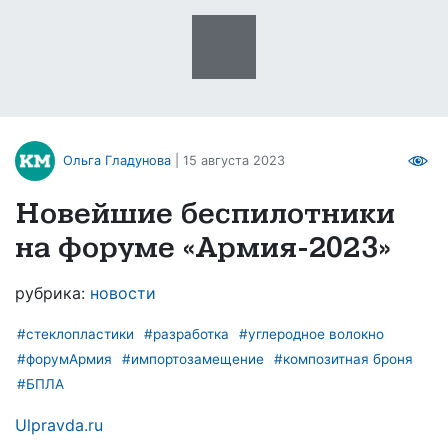
Ольга Гладунова
| 15 августа 2023
Новейшие беспилотники
на форуме «Армия-2023»
рубрика:
новости
#стеклопластики
#разработка
#углеродное волокно
#форумАрмия
#импортозамещение
#композитная броня
#БПЛА
Ulpravda.ru