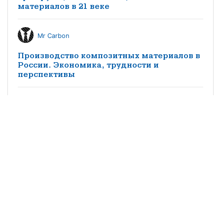
материалов в 21 веке
Mr Carbon
Производство композитных материалов в
России. Экономика, трудности и
перспективы
КМ редакция
Особенности импортозамещения
заполнителей трехслойных конструкций
из композитных материалов в
судостроении
©2021 научно-популярный журнал
«Композитный мир»