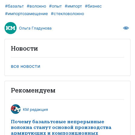
#базальт
#волокно
#опыт
#импорт
#бизнес
#импортозамещение
#стекловолокно
Ольга Гладунова
Новости
все новости
Рекомендуем
КМ редакция
Почему базальтовые непрерывные
волокна станут основой производства
армирующих и композиционных