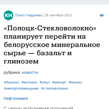
Ольга Гладунова
| 28 сентября 2022
«Полоцк-Стекловолокно»
планирует перейти на
белорусское минеральное
сырье — базальт и
глинозем
рубрика:
новости
#базальт
#волокно
#опыт
#импорт
#бизнес
#импортозамещение
#стекловолокно
Нефтехимия
С целью исполнения поручений