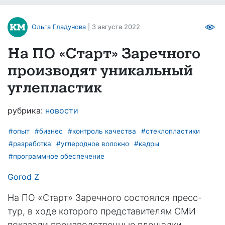
Ольга Гладунова
| 3 августа 2022
На ПО «Старт» Заречного
производят уникальный
углепластик
рубрика:
новости
#опыт
#бизнес
#контроль качества
#стеклопластики
#разработка
#углеродное волокно
#кадры
#программное обеспечение
Gorod Z
На ПО «Старт» Заречного состоялся пресс-
тур, в ходе которого представителям СМИ
показали производственные площадки