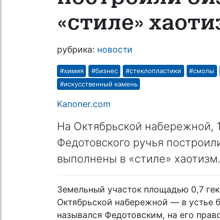
«стиле» хаот
рубрика:
новости
#химия
#бизнес
#стеклопластики
#смолы
#искусственный камень
Kanoner.com
На Октябрьской набережной, 1
Федотовского ручья построили
выполнены в «стиле» хаотизм
Земельный участок площадью 0,7 гек
Октябрьской набережной — в устье 
назывался Федотовским, на его право