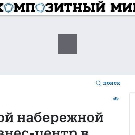
поиск
ой набережной
знес-центр в