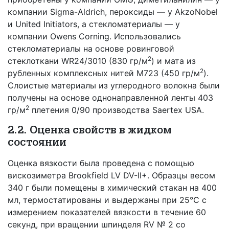
компании Sigma-Aldrich, пероксиды — у AkzoNobel
и United Initiators, а стекломатериалы — у
компании Owens Corning. Использовались
стекломатериалы на основе ровинговой
2
стеклоткани WR24/3010 (830 гр/м
) и мата из
2
рубленных комплексных нитей М723 (450 гр/м
).
Слоистые материалы из углеродного волокна были
получены на основе однонаправленной ленты 403
2
гр/м
плетения 0/90 производства Saertex USA.
2.2. Оценка свойств в жидком
состоянии
Оценка вязкости была проведена с помощью
вискозиметра Brookfield LV DV-II+. Образцы весом
340 г были помещены в химический стакан на 400
мл, термостатированы и выдержаны при 25°С с
измерением показателей вязкости в течение 60
секунд, при вращении шпинделя RV № 2 со