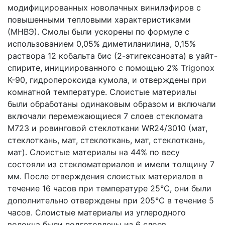
модифицированных новолачных винилэфиров с
повышенными тепловыми характеристиками
(МНВЭ). Смолы были ускорены по формуле с
использованием 0,05% диметиланилина, 0,15%
раствора 12 кобальта бис (2-этигексаноата) в уайт-
спирите, инициированного с помощью 2% Trigonox
K-90, гидропероксида кумола, и отверждены при
комнатной температуре. Слоистые материалы
были обработаны одинаковым образом и включали
включали перемежающиеся 7 слоев стекломата
М723 и ровинговой стеклоткани WR24/3010 (мат,
стеклоткань, мат, стеклоткань, мат, стеклоткань,
мат). Слоистые материалы на 44% по весу
состояли из стекломатериалов и имели толщину 7
мм. После отверждения слоистых материалов в
течение 16 часов при температуре 25°С, они были
дополнительно отверждены при 205°С в течение 5
часов. Слоистые материалы из углеродного
волокна были подготовлены из 6 слоев