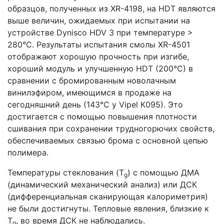
образцов, полученных из XR-4198, на HDT являются
выше величин, ожидаемых при испытании на
устройстве Dynisco HDV 3 при температуре >
280°C. Результаты испытания смолы XR-4501
отображают хорошую прочность при изгибе,
хороший модуль и улучшенную HDT (200°C) в
сравнении с бромированным новолачным
винилэфиром, имеющимся в продаже на
сегодняшний день (143°C у Vipel К095). Это
достигается с помощью повышения плотности
сшивания при сохранении трудногорючих свойств,
обеспечиваемых связью брома с основной цепью
полимера.
Температуры стеклования (T
) с помощью ДМА
g
(динамический механический анализ) или ДСК
(дифференциальная сканирующая калориметрия)
не были достигнуты. Тепловые явления, близкие к
T
, во время ДСК не наблюдались.
g