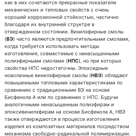
как в них сочетаются прекрасные показатели
механических и тепловых свойств с очень
хорошей коррозионной стойкостью, частично
благодаря их внутренней структре в
отвержденном состоянии. Винилэфирные смолы
(
ВЭ
) часто являются предпочтительными смолами,
когда требуется использовать методы
изготовления, совместимые с ненасыщенными
полиэфирными смолами (
НПС
), но при которых
свойства НПС недостаточны. Эпоксидные
новолачные винилэфирные смолы (
НВЭ
) обладают
повышенными тепловыми характеристиками по
сравнению с традиционными ВЭ на основе
Бисфенола А или по сравнению с НПС. Будучи
аналогичными ненасыщенным полиэфирам и
эпоксивинилэфирам на основе Бисфенола А, НВЭ
также отверждаются в процессе изготовления
изделия из композитных материалов посредством
механизма свободно-радикальной полимеризации.