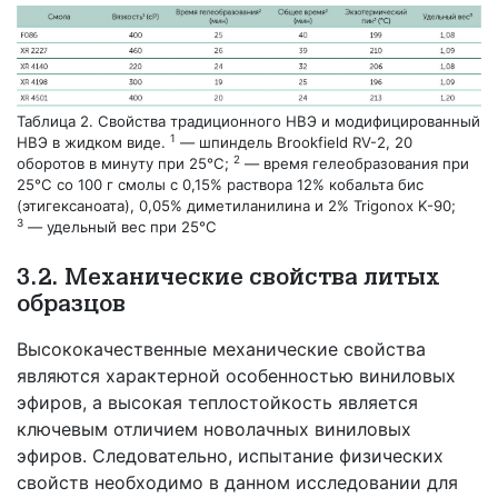
Таблица 2. Свойства традиционного НВЭ и модифицированный
1
НВЭ в жидком виде.
— шпиндель Brookfield RV-2, 20
2
оборотов в минуту при 25°C;
— время гелеобразования при
25°C со 100 г смолы с 0,15% раствора 12% кобальта бис
(этигексаноата), 0,05% диметиланилина и 2% Trigonox K-90;
3
— удельный вес при 25°C
3.2. Механические свойства литых
образцов
Высококачественные механические свойства
являются характерной особенностью виниловых
эфиров, а высокая теплостойкость является
ключевым отличием новолачных виниловых
эфиров. Следовательно, испытание физических
свойств необходимо в данном исследовании для