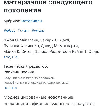
материалов следующего
поколения
рубрика:
материалы
#обзор
#химия
#смолы
Джон Э. Макэлвин, Закари С. Дауд,
Лусиана Ф. Киннин, Дэвид М. Маккарти,
Майкл К. Сигел, Дэниел Родригес и Райан Т. Спидл
AOC, LLC
Технический редактор:
Райхлин Леонид
Ведущий менеджер по продажам
полиэфирных и эпоксивинилэфирных смол
ГК «ЕТС»
Модифицированные новолачные
эпоксивинилэфирные смолы используются