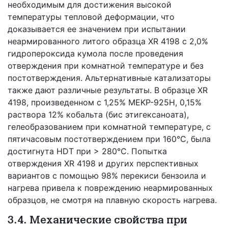
необходимым для достижения высокой
температуры тепловой деформации, что
доказывается ее значением при испытании
неармированного литого образца XR 4198 с 2,0%
гидропероксида кумола после проведения
отверждения при комнатной температуре и без
постотверждения. Альтернативные катализаторы
также дают различные результаты. В образце XR
4198, произведенном с 1,25% MEKP-925H, 0,15%
раствора 12% кобальта (бис этигексаноата),
гелеобразованием при комнатной температуре, с
пятичасовым постотверждением при 160°C, была
достигнута HDT при > 280°C. Попытка
отверждения XR 4198 и других перспективных
вариантов с помощью 98% перекиси бензоила и
нагрева привела к повреждению неармированных
образцов, не смотря на плавную скорость нагрева.
3.4. Механические свойства при