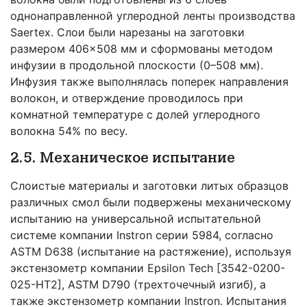
однонаправленной углеродной ленты производства
Saertex. Слои были нарезаны на заготовки
размером 406×508 мм и сформованы методом
инфузии в продольной плоскости (0–508 мм).
Инфузия также выполнялась поперек направления
волокон, и отверждение проводилось при
комнатной температуре с долей углеродного
волокна 54% по весу.
2.5. Механическое испытание
Слоистые материалы и заготовки литых образцов
различных смол были подвержены механическому
испытанию на универсальной испытательной
системе компании Instron серии 5984, согласно
ASTM D638 (испытание на растяжение), используя
экстензометр компании Epsilon Tech [3542-0200-
025-HT2], ASTM D790 (трехточечный изгиб), а
также экстензометр компании Instron. Испытания