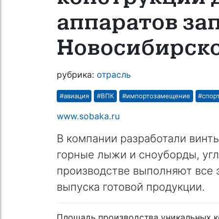
аппаратов за
Новосибирско
рубрика:
отрасль
#авиация
#ВПК
#импортозамещение
#спор
www.sobaka.ru
В компании разработали винты
горные лыжи и сноуборды, угл
производстве выполняют все э
выпуска готовой продукции.
Площадь производства уникальных к