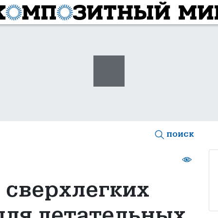
поиск
 сверхлегких
для летательных