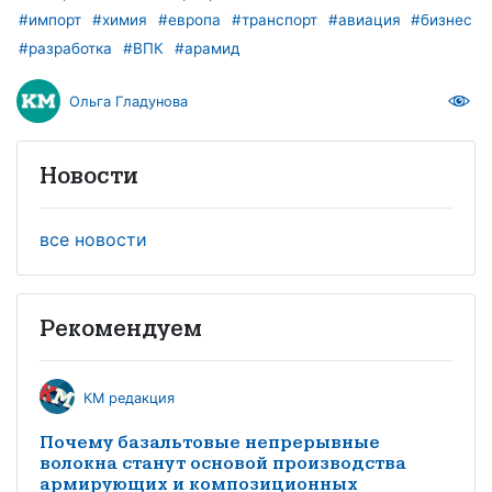
#импорт
#химия
#европа
#транспорт
#авиация
#бизнес
#разработка
#ВПК
#арамид
Ольга Гладунова
Новости
все новости
Рекомендуем
КМ редакция
Почему базальтовые непрерывные
волокна станут основой производства
армирующих и композиционных