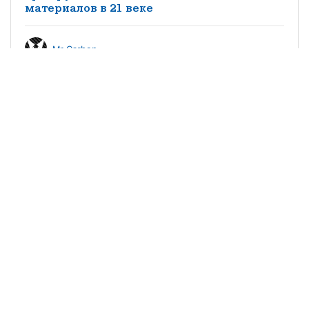
материалов в 21 веке
Mr Carbon
Производство композитных материалов в
России. Экономика, трудности и
перспективы
КМ редакция
Особенности импортозамещения
заполнителей трехслойных конструкций
из композитных материалов в
судостроении
©2021 научно-популярный журнал
«Композитный мир»