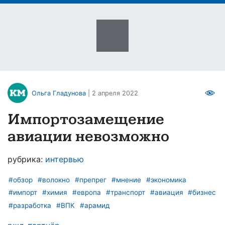
Ольга Гладунова
| 2 апреля 2022
Импортозамещение
авиации невозможно
рубрика:
интервью
#обзор
#волокно
#препрег
#мнение
#экономика
#импорт
#химия
#европа
#транспорт
#авиация
#бизнес
#разработка
#ВПК
#арамид