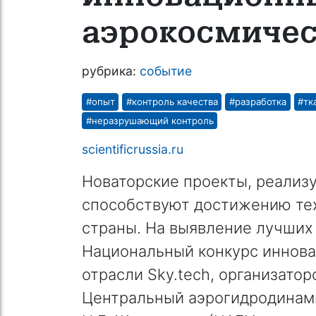
аэрокосмичес
рубрика:
событие
#опыт
#контроль качества
#разработка
#тк
#неразрушающий контроль
scientificrussia.ru
Новаторские проекты, реализу
способствуют достижению тех
страны. На выявление лучших
Национальный конкурс иннов
отрасли Sky.tech, организато
Центральный аэрогидродинам