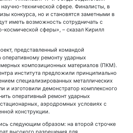
научно-технической сфере. Финалисты, в
изы конкурса, но и становятся заметными в
дут иметь возможность сотрудничать с
-космической сферы», – сказал Кирилл
роект, представленный командой
а оперативному ремонту ударных
имерных композиционных материалов (ПКМ).
ентра института предложили принципиально
ением специализированных металлических
ли и изготовили демонстратор комплексного
нить оперативный ремонт ударных
естационарных, аэродромных условиях с
нной конструкции.
ись следующим образом: на второй строчке
рат высокого разрешения для