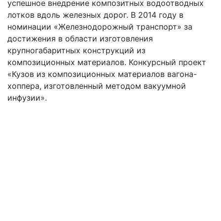
успешное внедрение композитных водоотводных
лотков вдоль железных дорог. В 2014 году в
номинации «Железнодорожный транспорт» за
достижения в области изготовления
крупногабаритных конструкций из
композиционных материалов. Конкурсный проект
«Кузов из композиционных материалов вагона-
хоппера, изготовленный методом вакуумной
инфузии».
#обзор
#экономика
#опыт
#экология
#утилизация
#транспорт
#авиация
#бизнес
#автомобилестроение
#разработка
КМ редакция
Новости