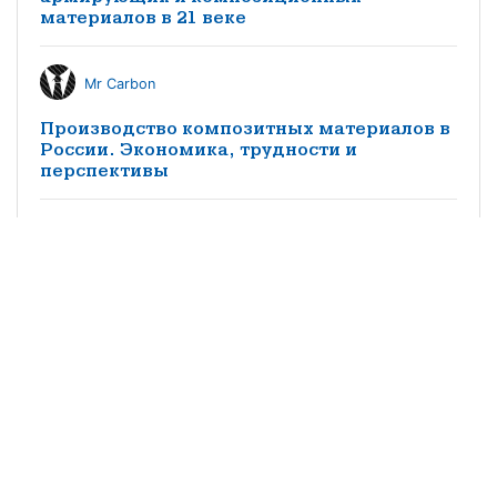
материалов в 21 веке
Mr Carbon
Производство композитных материалов в
России. Экономика, трудности и
перспективы
КМ редакция
Особенности импортозамещения
заполнителей трехслойных конструкций
из композитных материалов в
судостроении
©2021 научно-популярный журнал
«Композитный мир»