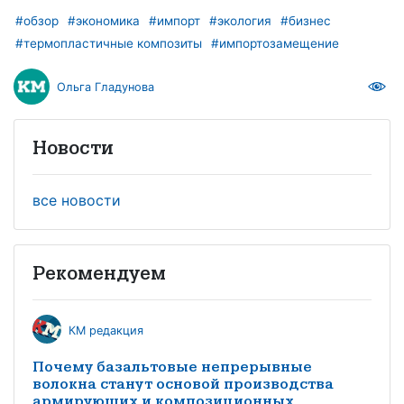
#обзор
#экономика
#импорт
#экология
#бизнес
#термопластичные композиты
#импортозамещение
Ольга Гладунова
Новости
все новости
Рекомендуем
КМ редакция
Почему базальтовые непрерывные
волокна станут основой производства
армирующих и композиционных