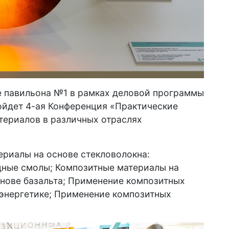
е павильона №1 в рамках деловой программы
ойдет 4-ая Конференция «Практические
териалов в различных отраслях
ериалы на основе стекловолокна:
дные смолы; Композитные материалы на
снове базальта; Применение композитных
оэнергетике; Применение композитных