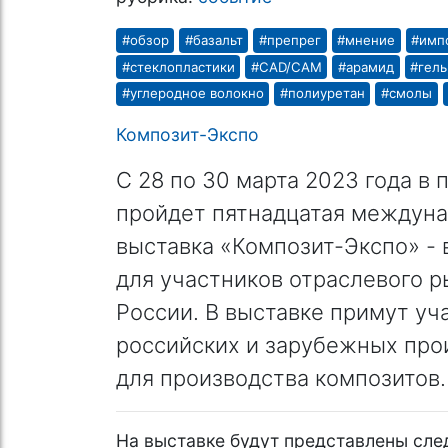
#обзор
#базальт
#препрег
#мнение
#имп
#стеклопластики
#CAD/CAM
#арамид
#гел
#углеродное волокно
#полиуретан
#смолы
Композит-Экспо
С 28 по 30 марта 2023 года в
пройдет пятнадцатая междун
выставка «Композит-Экспо» -
для участников отраслевого 
России. В выставке примут уч
российских и зарубежных про
для производства композитов.
На выставке будут представлены сл