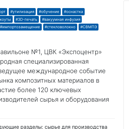
орт
#утилизация
#обучение
#оснастка
ькоуты
#3D-печать
#вакуумная инфузия
#импортозамещение
#стекловолокно
#СВМПЭ
 павильоне №1, ЦВК «Экспоцентр»
ародная специализированная
 ведущее международное событие
рынка композитных материалов в
астие более 120 ключевых
изводителей сырья и оборудования
едующие разделы: сырье для производства