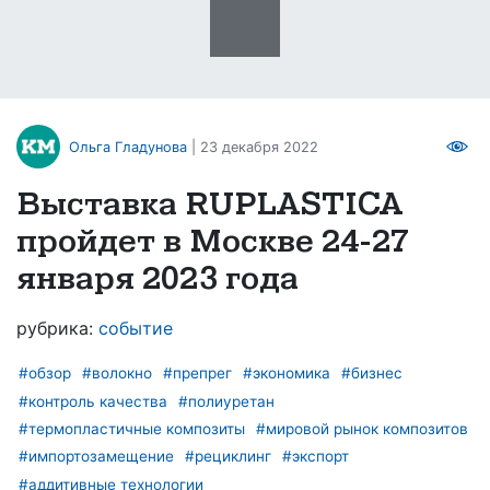
Ольга Гладунова
| 23 декабря 2022
Выставка RUPLASTICA
пройдет в Москве 24-27
января 2023 года
рубрика:
событие
#обзор
#волокно
#препрег
#экономика
#бизнес
#контроль качества
#полиуретан
#термопластичные композиты
#мировой рынок композитов
#импортозамещение
#рециклинг
#экспорт
#аддитивные технологии