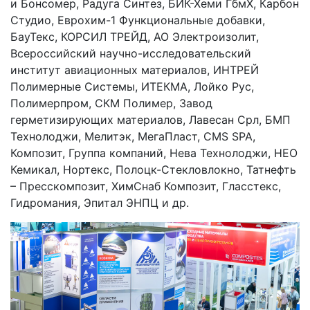
и Бонсомер, Радуга Синтез, БИК-Хеми ГбмХ, Карбон
Студио, Еврохим-1 Функциональные добавки,
БауТекс, КОРСИЛ ТРЕЙД, АО Электроизолит,
Всероссийский научно-исследовательский
институт авиационных материалов, ИНТРЕЙ
Полимерные Системы, ИТЕКМА, Лойко Рус,
Полимерпром, СКМ Полимер, Завод
герметизирующих материалов, Лавесан Срл, БМП
Технолоджи, Мелитэк, МегаПласт, CMS SPA,
Композит, Группа компаний, Нева Технолоджи, НЕО
Кемикал, Нортекс, Полоцк-Стекловлокно, Татнефть
– Пресскомпозит, ХимСнаб Композит, Гласстекс,
Гидромания, Эпитал ЭНПЦ и др.