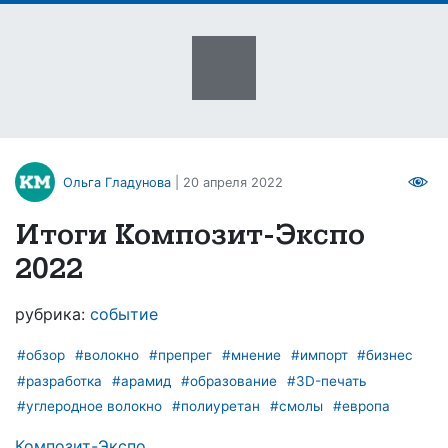
Ольга Гладунова
| 20 апреля 2022
Итоги Композит-Экспо
2022
рубрика:
событие
#обзор
#волокно
#препрег
#мнение
#импорт
#бизнес
#разработка
#арамид
#образование
#3D-печать
#углеродное волокно
#полиуретан
#смолы
#европа
Композит-Экспо