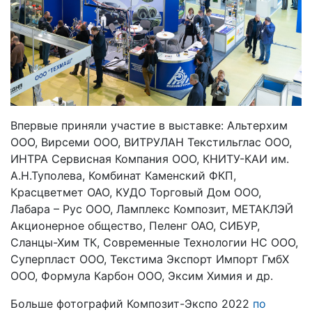
Впервые приняли участие в выставке: Альтерхим
ООО, Вирсеми ООО, ВИТРУЛАН Текстильглас ООО,
ИНТРА Сервисная Компания ООО, КНИТУ-КАИ им.
А.Н.Туполева, Комбинат Каменский ФКП,
Красцветмет ОАО, КУДО Торговый Дом ООО,
Лабара – Рус ООО, Ламплекс Композит, МЕТАКЛЭЙ
Акционерное общество, Пеленг ОАО, СИБУР,
Сланцы-Хим ТК, Современные Технологии НС ООО,
Суперпласт ООО, Текстима Экспорт Импорт ГмбХ
ООО, Формула Карбон ООО, Эксим Химия и др.
Больше фотографий Композит-Экспо 2022
по