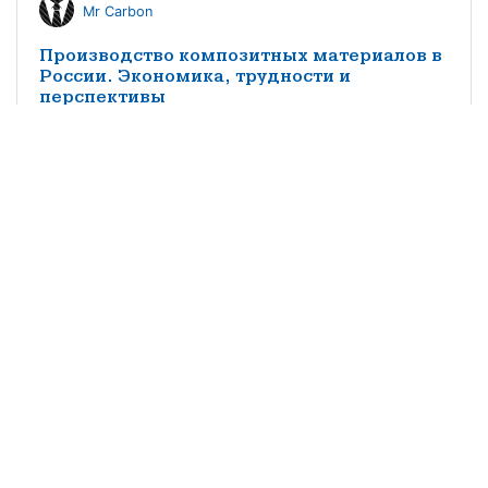
Mr Carbon
Производство композитных материалов в
России. Экономика, трудности и
перспективы
КМ редакция
Особенности импортозамещения
заполнителей трехслойных конструкций
из композитных материалов в
судостроении
©2021 научно-популярный журнал
«Композитный мир»