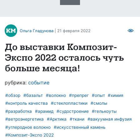
Ольга Гладунова
| 21 февраля 2022
До выставки Композит-
Экспо 2022 осталось чуть
больше месяца!
рубрика:
событие
#обзор
#базальт
#волокно
#препрег
#опыт
#химия
#контроль качества
#стеклопластики
#смолы
#разработка
#арамид
#судостроение
#гелькоуты
#ветроэнергетика
#Арктика
#ткани
#вакуумная инфузия
#углеродное волокно
#искусственный камень
#Композит-Экспо 2022