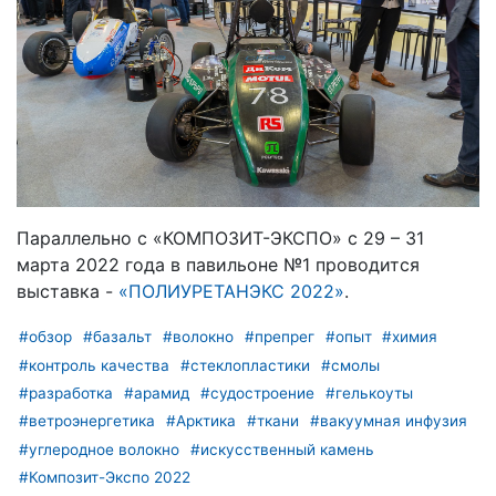
Параллельно с «КОМПОЗИТ-ЭКСПО» с 29 – 31
марта 2022 года в павильоне №1 проводится
выставка -
«ПОЛИУРЕТАНЭКС 2022»
.
#обзор
#базальт
#волокно
#препрег
#опыт
#химия
#контроль качества
#стеклопластики
#смолы
#разработка
#арамид
#судостроение
#гелькоуты
#ветроэнергетика
#Арктика
#ткани
#вакуумная инфузия
#углеродное волокно
#искусственный камень
#Композит-Экспо 2022