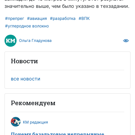
значительно выше, чем было указано в техзадании.
#препрег
#авиация
#разработка
#ВПК
#углеродное волокно
Ольга Гладунова
Новости
все новости
Рекомендуем
КМ редакция
Почему базальтовые непрерывные