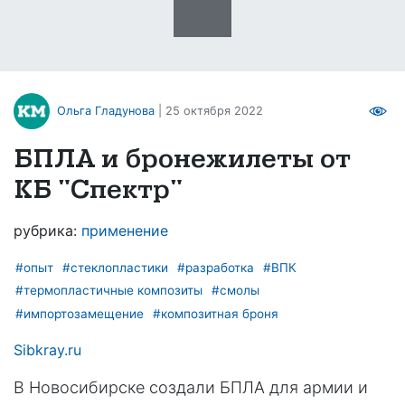
Ольга Гладунова
| 25 октября 2022
БПЛА и бронежилеты от
КБ "Спектр"
рубрика:
применение
#опыт
#стеклопластики
#разработка
#ВПК
#термопластичные композиты
#смолы
#импортозамещение
#композитная броня
Sibkray.ru
В Новосибирске создали БПЛА для армии и